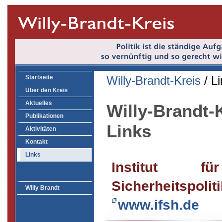
Startseite
Willy-Brandt-Kreis
/ L
Über den Kreis
Aktuelles
Willy-Brandt-
Publikationen
Links
Aktivitäten
Kontakt
Links
Institut f
Sicherheitspoliti
Willy Brandt
www.ifsh.de