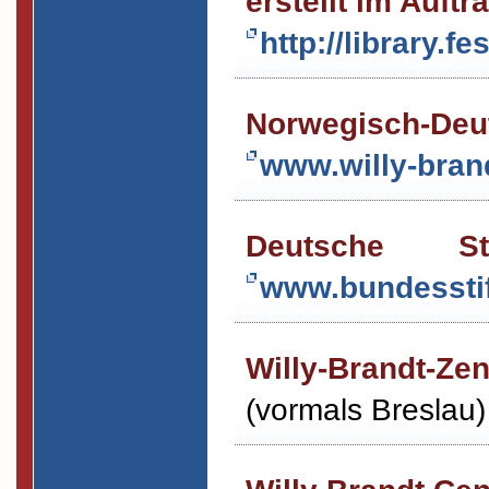
erstellt im Auftr
http://library.f
Norwegisch-Deu
www.willy-brand
Deutsche Sti
www.bundesstif
Willy-Brandt-Z
(vormals Breslau)